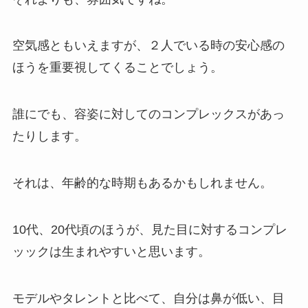
空気感ともいえますが、２人でいる時の安心感の
ほうを重要視してくることでしょう。
誰にでも、容姿に対してのコンプレックスがあっ
たりします。
それは、年齢的な時期もあるかもしれません。
10代、20代頃のほうが、見た目に対するコンプレ
ッックは生まれやすいと思います。
モデルやタレントと比べて、自分は鼻が低い、目