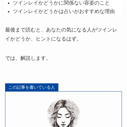
ツインレイかどうかに関係ない容姿のこと
ツインレイかどうかは占いがおすすめな理由
最後まで読むと、あなたの気になる人がツインレ
イかどうか、ヒントになるはず。
では、解説します。
この記事を書いている人