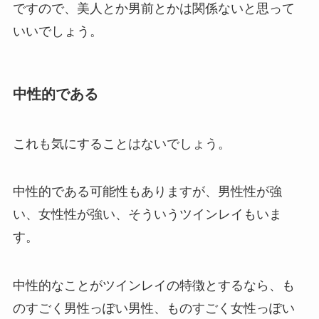
ですので、美人とか男前とかは関係ないと思って
いいでしょう。
中性的である
これも気にすることはないでしょう。
中性的である可能性もありますが、男性性が強
い、女性性が強い、そういうツインレイもいま
す。
中性的なことがツインレイの特徴とするなら、も
のすごく男性っぽい男性、ものすごく女性っぽい