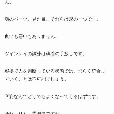
ん。
顔のパーツ、見た目、それらは形の一つです。
良いも悪いもありません。
ツインレイの試練は執着の手放しです。
容姿で人を判断している状態では、恐らく統合ま
でいくことは不可能でしょう。
容姿なんてどうでもよくなってくるはずです。
それよりも、雰囲気ですね。