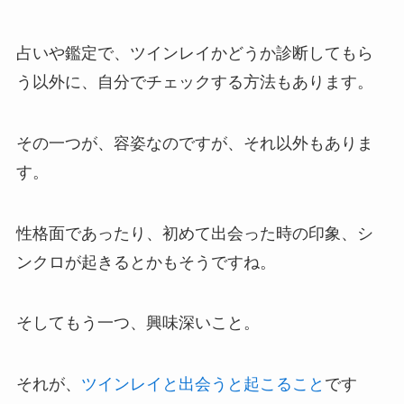
占いや鑑定で、ツインレイかどうか診断してもら
う以外に、自分でチェックする方法もあります。
その一つが、容姿なのですが、それ以外もありま
す。
性格面であったり、初めて出会った時の印象、シ
ンクロが起きるとかもそうですね。
そしてもう一つ、興味深いこと。
それが、
ツインレイと出会うと起こること
です