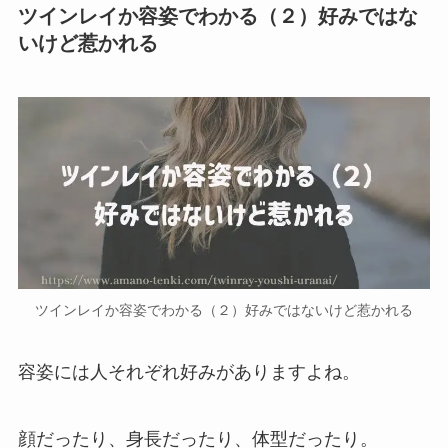
ツインレイか容姿でわかる（２）好みではな
いけど惹かれる
ツインレイか容姿でわかる（２）好みではないけど惹かれる
容姿には人それぞれ好みがありますよね。
顔だったり、身長だったり、体型だったり。