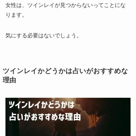
女性は、ツインレイが見つからないってことにな
ります。
気にする必要はないでしょう。
ツインレイかどうかは占いがおすすめな
理由