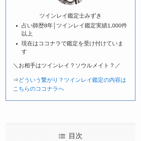
ツインレイ鑑定士みずき
占い師歴8年│ツインレイ鑑定実績1,000件
以上
現在はココナラで鑑定を受け付けていま
す
＼お相手はツインレイ？ソウルメイト？／
⇒
どういう繋がり？ツインレイ鑑定の内容は
こちらのココナラへ
目次