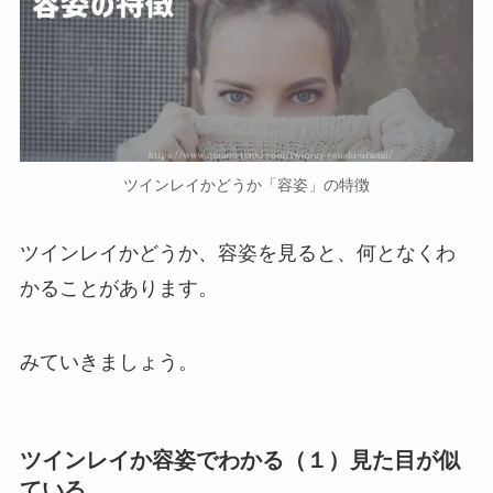
ツインレイかどうか「容姿」の特徴
ツインレイかどうか、容姿を見ると、何となくわ
かることがあります。
みていきましょう。
ツインレイか容姿でわかる（１）見た目が似
ている