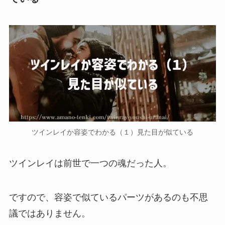
ツインレイか容姿でわかる（１）見た目が似ている
ツインレイは前世で一つの魂だった人。
ですので、容姿で似ているパーツがあるのも不思
議ではありません。