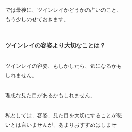
では最後に、ツインレイかどうかの占いのこと、
もう少しのせておきます。
ツインレイの容姿より大切なことは？
ツインレイの容姿、もしかしたら、気になるかも
しれません。
理想な見た目があるかもしれません。
私としては、容姿、見た目を大切にすることが悪
いとは言いませんが、あまりおすすめはしませ