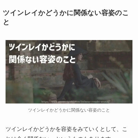
ツインレイかどうかに関係ない容姿のこ
と
ツインレイかどうかに関係ない容姿のこと
ツインレイかどうかを容姿をみていくとして、こ